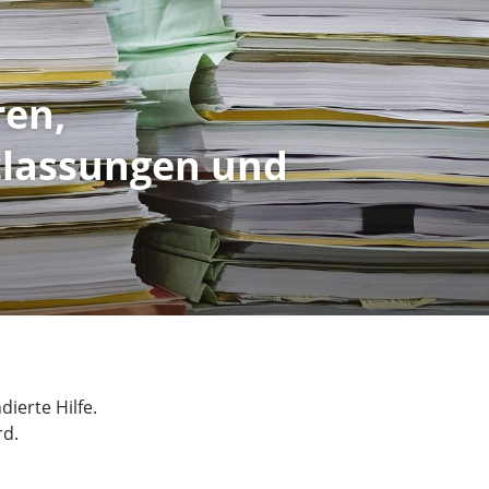
ren,
tlassungen und
ierte Hilfe.
rd.