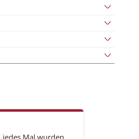
u gehören
 die
 zu prüfen und
efonisch oder
 eine
n. Wir
e Bewertungen
ie zu den
, jedes Mal wurden