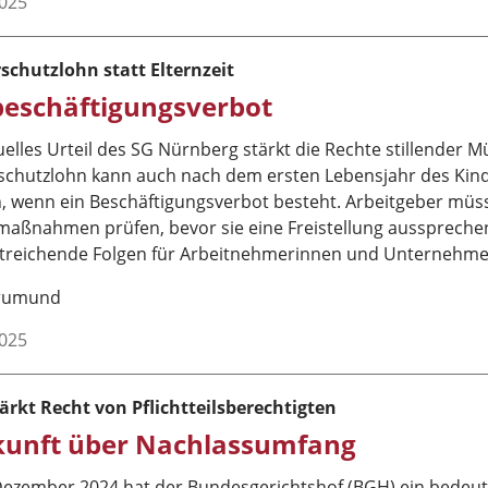
2025
schutzlohn statt Elternzeit
lbeschäftigungsverbot
uelles Urteil des SG Nürnberg stärkt die Rechte stillender M
schutzlohn kann auch nach dem ersten Lebensjahr des Kind
, wenn ein Beschäftigungsverbot besteht. Arbeitgeber müs
maßnahmen prüfen, bevor sie eine Freistellung aussprechen.
itreichende Folgen für Arbeitnehmerinnen und Unternehme
Brumund
2025
ärkt Recht von Pflichtteilsberechtigten
unft über Nachlassumfang
Dezember 2024 hat der Bundesgerichtshof (BGH) ein bedeut