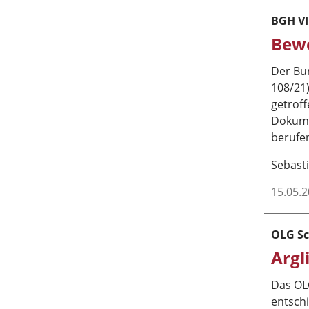
BGH VI
Bewe
Der Bu
108/21)
getroff
Dokume
berufe
Sebasti
15.05.
OLG Sc
Argl
Das OLG
entsch