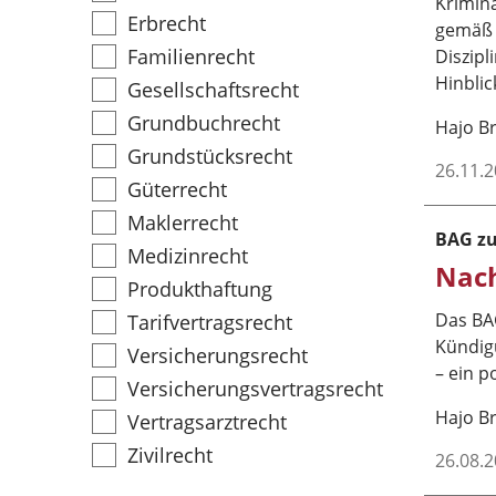
Krimin
Erbrecht
gemäß §
Familienrecht
Diszipl
Hinblic
Gesellschaftsrecht
Grundbuchrecht
Hajo 
Grundstücksrecht
26.11.
Güterrecht
Maklerrecht
BAG zu
Medizinrecht
Nach
Produkthaftung
Das BAG
Tarifvertragsrecht
Kündigu
Versicherungsrecht
– ein p
Versicherungsvertragsrecht
Hajo 
Vertragsarztrecht
Zivilrecht
26.08.