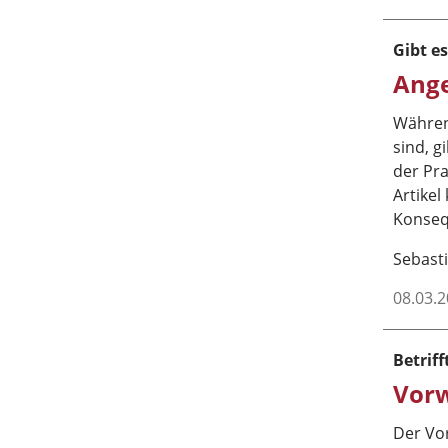
Gibt e
Ange
Während
sind, g
der Pr
Artikel
Konseq
Sebasti
08.03.
Betrif
Vor
Der Vo