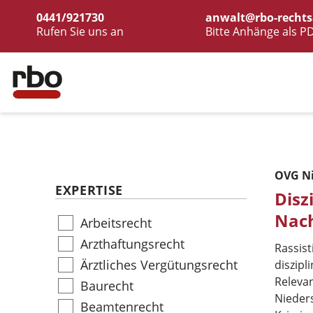
0441/921730
anwalt@rbo-rechts
Rufen Sie uns an
Bitte Anhänge als P
OVG Ni
EXPERTISE
Disz
Nach
Arbeitsrecht
Arzthaftungsrecht
Rassis
Ärztliches Vergütungsrecht
diszip
Relevan
Baurecht
Nieder
Beamtenrecht