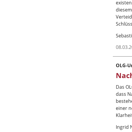
existen
diesem 
Verteid
Schlüss
Sebasti
08.03.
OLG-Ur
Nach
Das OLG
dass N
besteh
einer 
Klarhei
Ingrid 