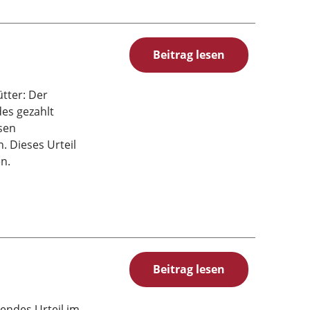
Beitrag lesen
ütter: Der
es gezahlt
sen
 Dieses Urteil
n.
Beitrag lesen
endes Urteil im