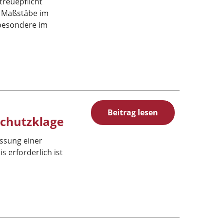
reuepflicht
e Maßstäbe im
sbesondere im
Beitrag lesen
schutzklage
assung einer
 erforderlich ist