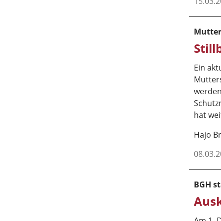
15.03.
Mutter
Stil
Ein akt
Mutter
werden
Schutz
hat we
Hajo 
08.03.
BGH st
Ausk
Am 1. 