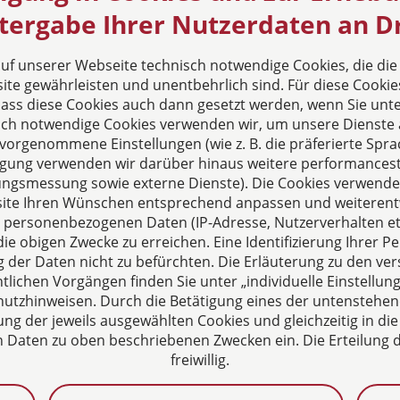
ie uns auf
Das europäische Kanzlei-
tergabe Ihrer Nutzerdaten an Dr
Netzwerk
 auf unserer Webseite technisch notwendige Cookies, die di
te gewährleisten und unentbehrlich sind. Für diese Cookie
 dass diese Cookies auch dann gesetzt werden, wenn Sie unte
sch notwendige Cookies verwenden wir, um unsere Dienste 
orgenommene Einstellungen (wie z. B. die präferierte Sprac
illigung verwenden wir darüber hinaus weitere performances
zungsmessung sowie externe Dienste). Die Cookies verwenden
Zertifiziertes
ite Ihren Wünschen entsprechend anpassen und weiterent
Kanzleimanagement
 personenbezogenen Daten (IP-Adresse, Nutzerverhalten etc
ie obigen Zwecke zu erreichen. Eine Identifizierung Ihrer Pe
der Daten nicht zu befürchten. Die Erläuterung zu den ve
lichen Vorgängen finden Sie unter „individuelle Einstell
utzhinweisen. Durch die Betätigung eines der untenstehen
ung der jeweils ausgewählten Cookies und gleichzeitig in die
aten zu oben beschriebenen Zwecken ein. Die Erteilung de
freiwillig.