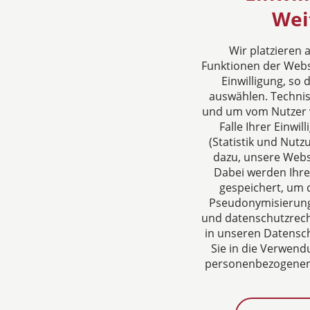
rbo - Rechtsanwälte
Folgen S
Wei
Oldenburg
Wir platzieren
Sieben Berge 37
Funktionen der Websi
26125 Oldenburg
Einwilligung, so
Deutschland
auswählen. Techni
Tel: +49 441 921730
und um vom Nutzer v
Fax: +49 441 12629
Falle Ihrer Einw
E-Mail:
info@rbo-rechtsanwaelte.de
(Statistik und Nut
dazu, unsere Webs
Dabei werden Ihre
gespeichert, um d
Pseudonymisierung 
und datenschutzrecht
in unseren Datensch
Sie in die Verwend
personenbezogenen D