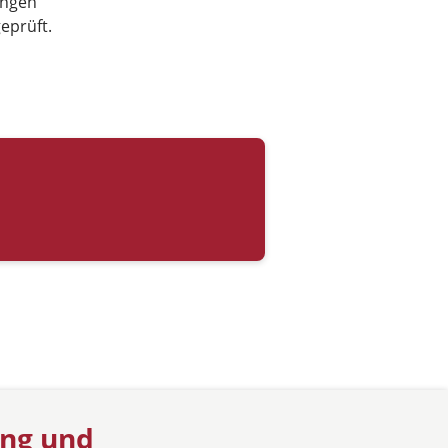
angen
eprüft.
ung und