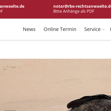
anwaelte.de
notar@rbo-rechtsanwaelte.d
DF
Bitte Anhänge als PDF
News
Online Termin
Service