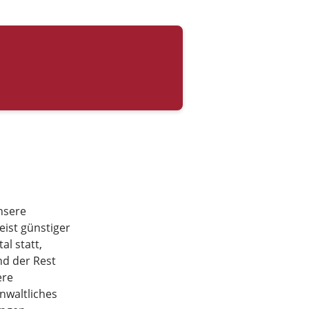
nsere
eist günstiger
al statt,
nd der Rest
ere
nwaltliches