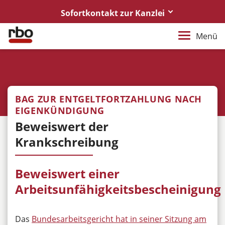
Sofortkontakt zur Kanzlei
0441/921730
Menü
Rufen Sie uns an
anwalt@rbo-rechtsanwaelte.de
Bitte Anhänge als PDF
BAG ZUR ENTGELTFORTZAHLUNG NACH
notar@rbo-rechtsanwaelte.de
EIGENKÜNDIGUNG
Bitte Anhänge als PDF
Beweiswert der
Krankschreibung
Rechtsanwälte
in DIRO Kooperation
Beweiswert einer
Arbeitsunfähigkeitsbescheinigung
Das
Bundesarbeitsgericht hat in seiner Sitzung am