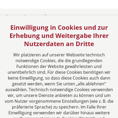
rbo - Rechtsanwälte
Einwilligung in Cookies und zur
Oldenburg
Sieben Berge 37
Erhebung und Weitergabe Ihrer
26125 Oldenburg
Nutzerdaten an Dritte
Deutschland
Tel: +49 441 921730
Wir platzieren auf unserer Webseite technisch
Fax: +49 441 12629
notwendige Cookies, die die grundlegenden
E-Mail:
info@rbo-rechtsanwaelte.de
Funktionen der Website gewährleisten und
unentbehrlich sind. Für diese Cookies benötigen wir
Folgen Sie uns auf
keine Einwilligung, so dass diese Cookies auch dann
gesetzt werden, wenn Sie unten „alle ablehnen“
auswählen. Technisch notwendige Cookies verwenden
wir, um unsere Dienste anbieten zu können und um
vom Nutzer vorgenommene Einstellungen (wie z. B. die
präferierte Sprache) zu speichern. Im Falle Ihrer
Einwilligung verwenden wir darüber hinaus weitere