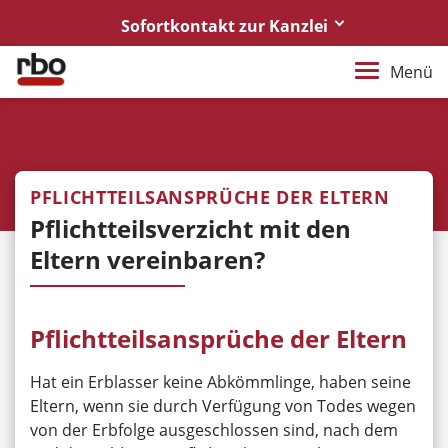
Sofortkontakt zur Kanzlei
0441/921730
Menü
Rufen Sie uns an
anwalt@rbo-rechtsanwaelte.de
Bitte Anhänge als PDF
PFLICHTTEILSANSPRÜCHE DER ELTERN
notar@rbo-rechtsanwaelte.de
Pflichtteilsverzicht mit den
Bitte Anhänge als PDF
Eltern vereinbaren?
Rechtsanwälte
in DIRO Kooperation
Pflichtteilsansprüche der Eltern
Hat ein Erblasser keine Abkömmlinge, haben seine
Eltern, wenn sie durch Verfügung von Todes wegen
von der Erbfolge ausgeschlossen sind, nach dem