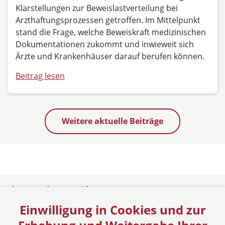
Klarstellungen zur Beweislastverteilung bei
Arzthaftungsprozessen getroffen. Im Mittelpunkt
stand die Frage, welche Beweiskraft medizinischen
Dokumentationen zukommt und inwieweit sich
Ärzte und Krankenhäuser darauf berufen können.
Beitrag lesen
Weitere aktuelle Beiträge
rbo - Rechtsanwälte
Einwilligung in Cookies und zur
Oldenburg
Sieben Berge 37