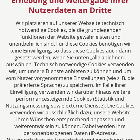
Erhebung und Weitergabe Ihrer
26125 Oldenburg
Nutzerdaten an Dritte
Deutschland
Tel: +49 441 921730
Wir platzieren auf unserer Webseite technisch
Fax: +49 441 12629
notwendige Cookies, die die grundlegenden
E-Mail:
info@rbo-rechtsanwaelte.de
Funktionen der Website gewährleisten und
unentbehrlich sind. Für diese Cookies benötigen wir
Folgen Sie uns auf
keine Einwilligung, so dass diese Cookies auch dann
gesetzt werden, wenn Sie unten „alle ablehnen“
auswählen. Technisch notwendige Cookies verwenden
wir, um unsere Dienste anbieten zu können und um
vom Nutzer vorgenommene Einstellungen (wie z. B. die
präferierte Sprache) zu speichern. Im Falle Ihrer
Einwilligung verwenden wir darüber hinaus weitere
performancesteigernde Cookies (Statistik und
Das europäische Kanzlei-Netzwerk
Nutzungsmessung sowie externe Dienste). Die Cookies
verwenden wir ausschließlich dazu, unsere Website
Ihren Wünschen entsprechend anpassen und
weiterentwickeln zu können. Dabei werden Ihre
personenbezogenen Daten (IP-Adresse,