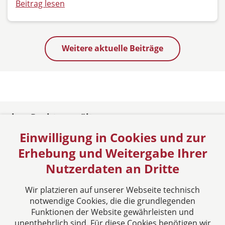
Beitrag lesen
Weitere aktuelle Beiträge
rbo - Rechtsanwälte
Einwilligung in Cookies und zur
Oldenburg
Sieben Berge 37
Erhebung und Weitergabe Ihrer
26125 Oldenburg
Nutzerdaten an Dritte
Deutschland
Tel: +49 441 921730
Wir platzieren auf unserer Webseite technisch
Fax: +49 441 12629
notwendige Cookies, die die grundlegenden
E-Mail:
info@rbo-rechtsanwaelte.de
Funktionen der Website gewährleisten und
unentbehrlich sind. Für diese Cookies benötigen wir