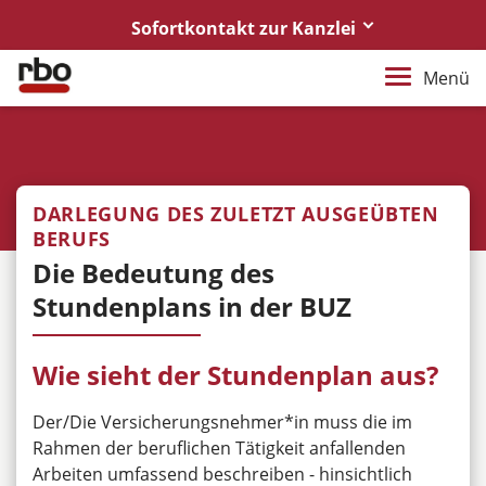
Sofortkontakt zur Kanzlei
0441/921730
Menü
Rufen Sie uns an
anwalt@rbo-rechtsanwaelte.de
Bitte Anhänge als PDF
DARLEGUNG DES ZULETZT AUSGEÜBTEN
notar@rbo-rechtsanwaelte.de
BERUFS
Bitte Anhänge als PDF
Die Bedeutung des
Stundenplans in der BUZ
Rechtsanwälte
in DIRO Kooperation
Wie sieht der Stundenplan aus?
Der/Die Versicherungsnehmer*in muss die im
Rahmen der beruflichen Tätigkeit anfallenden
Arbeiten umfassend beschreiben - hinsichtlich